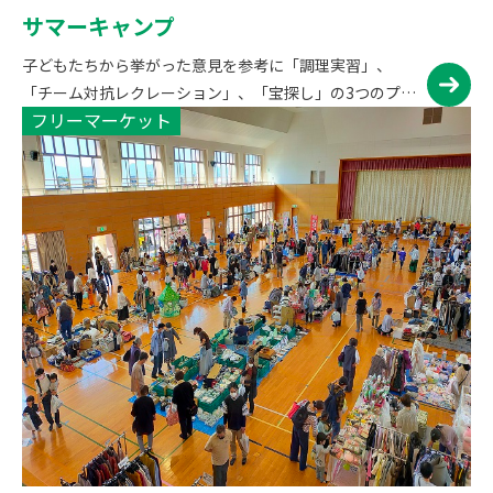
サマーキャンプ
子どもたちから挙がった意見を参考に「調理実習」、
「チーム対抗レクレーション」、「宝探し」の3つのプロ
フリーマーケット
グラムを実施しました。 活動写真（令和4年度ウィンタ
ーキャンプ） 開会式 調理実習 チーム対抗レクレーション
宝探し 朝…