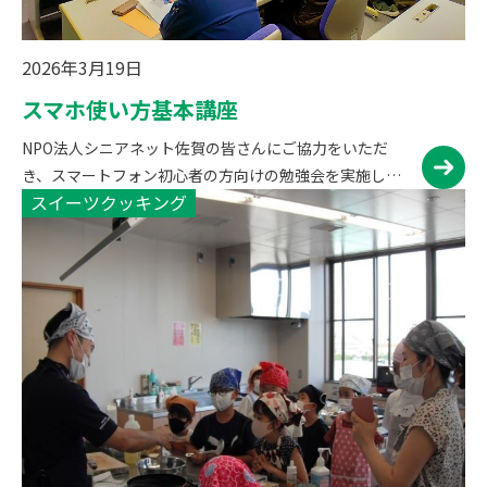
2026年3月19日
スマホ使い方基本講座
NPO法人シニアネット佐賀の皆さんにご協力をいただ
き、スマートフォン初心者の方向けの勉強会を実施して
スイーツクッキング
おります。スマホ操作の基礎基本から、カメラの使い
方、LINEの使い方、アプリのインストール方法などを優
しく教えていただけ…