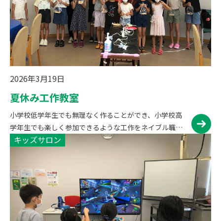
2026年3月19日
夏休み工作教室
小学校低学年生でも無理なく作ることができ、小学校高
学年生でも楽しく参加できるような工作をネイブル職員
キッズサロン
が考え、実施します。作った作品は夏休みの自由工作に
も提出いただけます。 活動写真（令和5年度） 参加者募
集情報（令和6年…