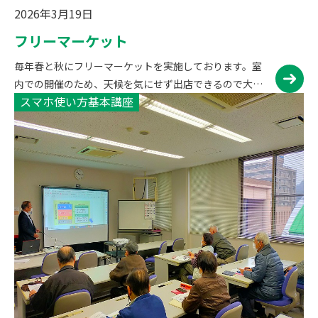
2026年3月19日
フリーマーケット
毎年春と秋にフリーマーケットを実施しております。室
内での開催のため、天候を気にせず出店できるので大変
スマホ使い方基本講座
人気があります。衣類や雑貨、食器、おもちゃなど様々
な品物が揃います！また、屋外にはキッチンカーなどの
飲食物販売ブースもご…