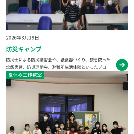
2026年3月19日
防災キャンプ
防災士による防災講習会や、紙食器づくり、袋を使った
炊飯実習、防災運動会、避難所生活体験といったプログ
夏休み工作教室
ラムを行い、子どもたちに「防災」について楽しく学ん
でいただきます。 活動写真（令和4年度） 開会式 防災講
習会 紙食器づ…