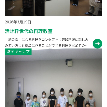
2026年3月19日
活き粋世代の料理教室
「酒の肴」になる料理をコンセプトに普段料理に親しみ
の無い方にも簡単に作ることができる料理を参加者の皆
防災キャンプ
さんで協力しながら調理。調理後は皆さんでお酒を飲み
ながら楽しく会食をして交流を深めます。 活動写真（令
和元年度） 参加者…