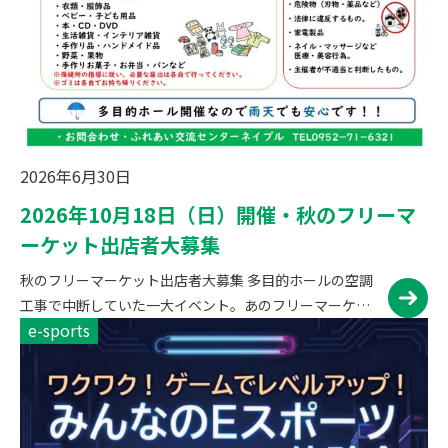
2026年6月30日
2026年10月18日（日）開催・秋のフリーマ
ーケット出店者大募集
秋のフリーマーケット出店者大募集 多目的ホールの空調
工事で中断していた一大イベント。あのフリーマーケッ
e-sports
トを再開します。 期日 2026年10月18日（日） 10:00
～15:00会場 ネイブル多目的ホール 出店者募集 受…