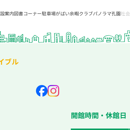
設案内
図書コーナー
駐車場
がばい余暇クラブ
パノラマ孔園
社会
イブル
開館時間・休館日